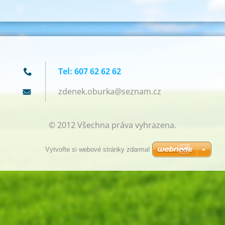
Tel: 607 62 62 62
zdenek.o
burka@se
znam.cz
© 2012 Všechna práva vyhrazena.
Vytvořte si webové stránky zdarma!